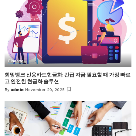
Finance
희망뱅크 신용카드현금화: 긴급 자금 필요할 때 가장 빠르
고 안전한 현금화 솔루션
By
admin
November 20, 2025
Posted
by