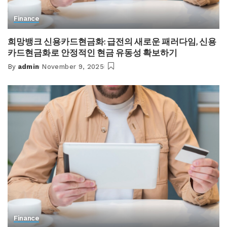
Finance
희망뱅크 신용카드현금화: 급전의 새로운 패러다임, 신용
카드현금화로 안정적인 현금 유동성 확보하기
By
admin
November 9, 2025
Posted
by
Finance