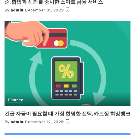
준, 합법과 신뢰를 중시한 스마트 금융 서비스
By
admin
December 31, 2025
Posted
by
Finance
긴급 자금이 필요할 때 가장 현명한 선택, 카드깡 희망뱅크
By
admin
December 12, 2025
Posted
by