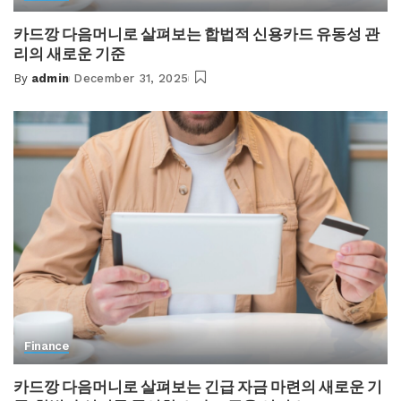
카드깡 다음머니로 살펴보는 합법적 신용카드 유동성 관
리의 새로운 기준
By
admin
December 31, 2025
Posted
by
Finance
카드깡 다음머니로 살펴보는 긴급 자금 마련의 새로운 기