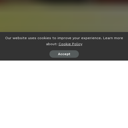
Our website uses cookies to improve your experience. Learn more
about:
Cookie Policy
Accept
온라인 카지노의 세계는 끊임없이 진화하고 있으며, 한국에서도 많
은 플레이어들이 안전하고 재미있는 게임 환경을 찾고 있습니다.
그 중에서도
지노카지노
는 한국 플레이어들에게 가장 신뢰받는 온
라인 카지노 커뮤니티 중 하나로 자리매김하고 있습니다. 다양한
카지노 게임, 안전한 입출금 시스템, 그리고 활발한 유저 커뮤니티
를 자랑하는
지노카지노
는 초보자부터 고수까지 모두가 만족할 수
있는 플랫폼을 제공합니다.